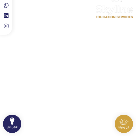
تعديل الملف الشخصي
سجل معنا كمدرب احترافي
حجز موعد استشارة تعليمية
روابط سريعة
اتصل بنا
الدورات
⁦+90 533 073 93 85⁩
الأخبار والاحصائيات
info@skylineluxuryclinic.com
نشاطات وفعاليات
باشاك شهير، مول أوف إسطنبول ـ
الطابق: 10 ـ المكتب: 81
سياسة الخصوصية
سياسة الاستخدام
جميع الحقوق محفوظة لمنصة سكاي لاين التعليمية © 2026.