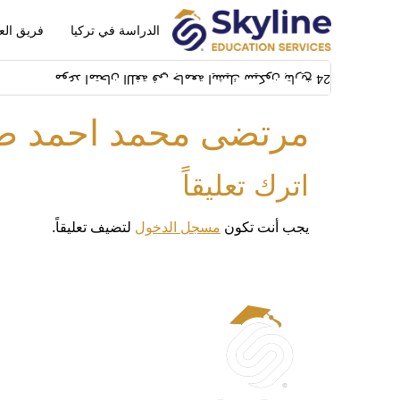
الدراسة في تركيا
فريق الع
موعد امتحان اللغة في جامعة ايشيك سيكون بتاريخ 14/02/2024 بمبنى SFL building بشيلا
مرتضى محمد احمد طه
اترك تعليقاً
يجب أنت تكون
مسجل الدخول
لتضيف تعليقاً.
الحساب
حسابي
تعديل الم