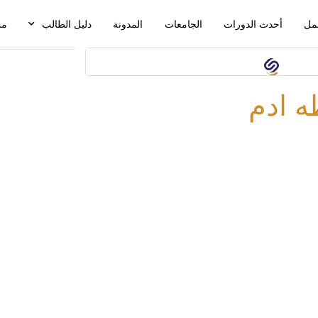
مل
أحدث الدورات
الجامعات
المدونة
دليل الطالب
من
 ادم
روابط سريعة
الدورات
لف الشخصي
الأخبار والاحصائيات