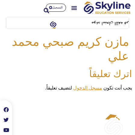
التسجيل
تاريخ 14/02/2024 بمبنى SFL building بشيلا
مازن كريم صبحي محمد
علي
اترك تعليقاً
يجب أنت تكون
مسجل الدخول
لتضيف تعليقاً.
الحساب
حسابي