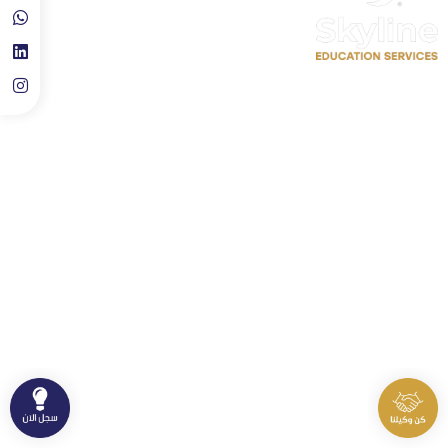
تعديل الملف الشخصي
سجل معنا كمدرب احترافي
حجز موعد استشارة تعليمية
روابط سريعة
اتصل بنا
الدورات
⁦+90 533 073 93 85⁩
الأخبار والاحصائيات
info@skylineluxuryclinic.com
نشاطات وفعاليات
باشاك شهير، مول أوف إسطنبول ـ
الطابق: 10 ـ المكتب: 81
سياسة الخصوصية
سياسة الاستخدام
جميع الحقوق محفوظة لمنصة سكاي لاين التعليمية © 2026.