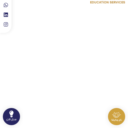
حجز موعد استشارة تعليمية
روابط سريعة
اتصل بنا
الدورات
⁦+90 533 073 93 85⁩
الأخبار والاحصائيات
info@skylineluxuryclinic.com
نشاطات وفعاليات
باشاك شهير، مول أوف إسطنبول ـ
الطابق: 10 ـ المكتب: 81
سياسة الخصوصية
سياسة الاستخدام
جميع الحقوق محفوظة لمنصة سكاي لاين التعليمية © 2026.