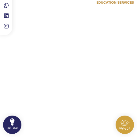
حجز موعد استشارة تعليمية
روابط سريعة
اتصل بنا
الدورات
⁦+90 533 073 93 85⁩
الأخبار والاحصائيات
info@skylineluxuryclinic.com
نشاطات وفعاليات
باشاك شهير، مول أوف إسطنبول ـ
الطابق: 10 ـ المكتب: 81
سياسة الخصوصية
سياسة الاستخدام
جميع الحقوق محفوظة لمنصة سكاي لاين التعليمية © 2026.