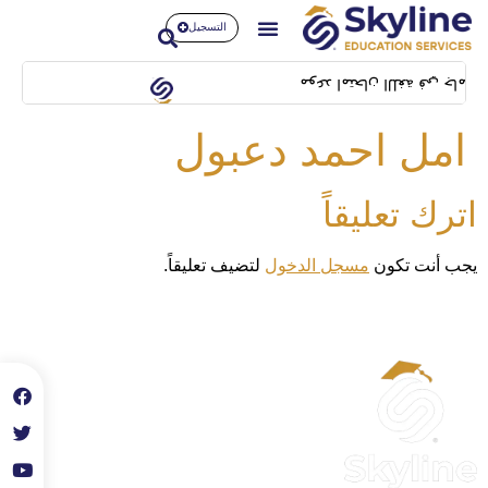
التسجيل
سيكون بتاريخ 14/02/2024 بمبنى SFL building بشيلا
امل احمد دعبول
اترك تعليقاً
يجب أنت تكون
مسجل الدخول
لتضيف تعليقاً.
الحساب
حسابي
تعديل الملف الشخصي
سجل معنا كمدرب احترافي