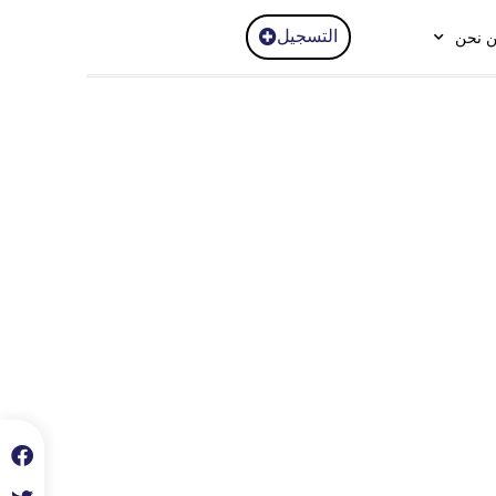
التسجيل
 نحن
اتصل بنا
⁦+90 533 073 93 85⁩
info@skylineluxuryclinic.com