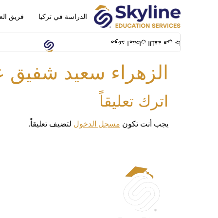
الدراسة في تركيا
فريق الع
في جامعة ايشيك سيكون بتاريخ 14/02/2024 بمبنى SFL building بشيلا
الزهراء سعيد شفيق عب
اترك تعليقاً
يجب أنت تكون
مسجل الدخول
لتضيف تعليقاً.
الحساب
حسابي
تعديل الم