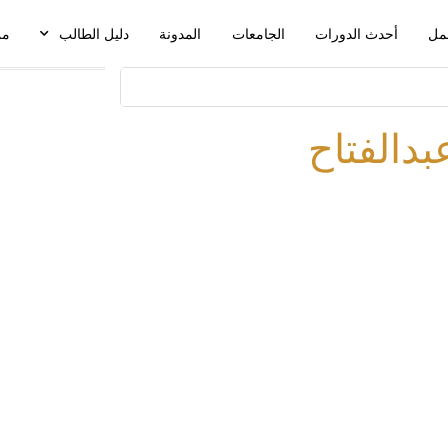
مل
أحدث الدورات
الجامعات
المدونة
دليل الطالب
من
دالفتاح
روابط سريعة
الدورات
لف الشخصي
الأخبار والاحصائيات