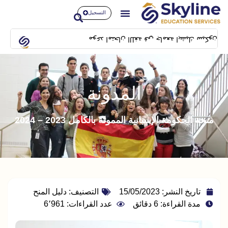
التسجيل
موعد امتحان اللغة في جامعة ايشيك سيكون بتاريخ 14/02/2024 بمبنى SFL building بشيلا
المدونة
منحة الحكومة الإسبانية الممولة بالكامل 2023 – 2024
تاريخ النشر:
15/05/2023
التصنيف:
دليل المنح
مدة القراءة: 6 دقائق
عدد القراءات: 6٬961