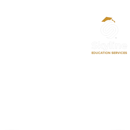
الحساب
حسابي
تعديل الملف الشخصي
سجل معنا كمدرب احترافي
حجز موعد استشارة تعليمية
روابط سريعة
اتصل بنا
الدورات
⁦+90 533 073 93 85⁩
الأخبار والاحصائيات
info@skylineluxuryclinic.com
نشاطات وفعاليات
باشاك شهير، مول أوف إسطنبول ـ
الطابق: 10 ـ المكتب: 81
سياسة الخصوصية
سياسة الاستخدام