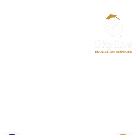
الحساب
حسابي
تعديل الملف الشخصي
سجل معنا كمدرب احترافي
حجز موعد استشارة تعليمية
روابط سريعة
اتصل بنا
الدورات
⁦+90 533 073 93 85⁩
الأخبار والاحصائيات
info@skylineluxuryclinic.com
نشاطات وفعاليات
باشاك شهير، مول أوف إسطنبول ـ
الطابق: 10 ـ المكتب: 81
سياسة الخصوصية
سياسة الاستخدام