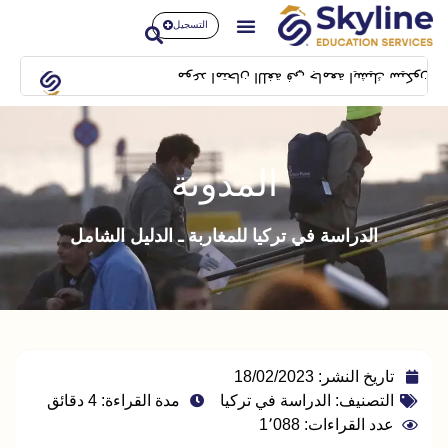
التسجيل
موعد امتحان اللغة في جامعة ايشيك سيكون بتاريخ 14/02/2024 بمبنى SFL building بشيلا
المدونة
الدراسة في تركيا للمغاربة ـ الدليل الشامل
تاريخ النشر:
18/02/2023
التصنيف:
الدراسة في تركيا
مدة القراءة: 4 دقائق
عدد القراءات: 1٬088