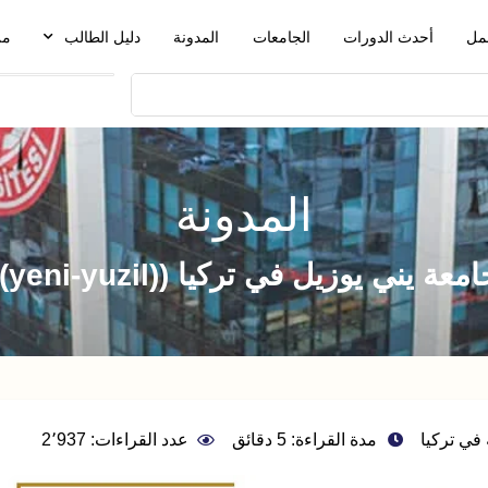
مل
أحدث الدورات
الجامعات
المدونة
دليل الطالب
من
المدونة
معة يني يوزيل في تركيا ((yeni-yuzil))
في تركيا
مدة القراءة: 5 دقائق
عدد القراءات: 2٬937