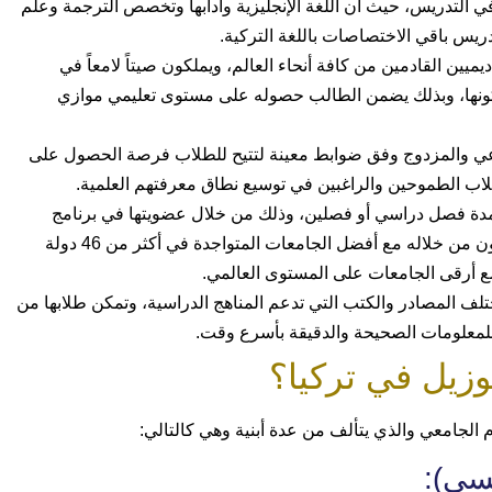
 في التدريس، حيث أن اللغة الإنجليزية وآدابها وتخصص الترجمة وعلم
 تدريس باقي الاختصاصات باللغة التركية.
ميين القادمين من كافة أنحاء العالم، ويملكون صيتاً لامعاً في
يملكونها، وبذلك يضمن الطالب حصوله على مستوى تعليمي موازي
ي والمزدوج وفق ضوابط معينة لتتيح للطلاب فرصة الحصول على
لاب الطموحين والراغبين في توسيع نطاق معرفتهم العلمية.
لمدة فصل دراسي أو فصلين، وذلك من خلال عضويتها في برنامج
التبادل الطلابي الدولي إيراسموس، والذي تتعاون من خلاله مع أفضل الجامعات المتواجدة في أكثر من 46 دولة
ة مع أرقى الجامعات على المستوى العالمي.
ف المصادر والكتب التي تدعم المناهج الدراسية، وتمكن طلابها من
للمعلومات الصحيحة والدقيقة بأسرع وقت.
وزيل في تركيا؟
رم الجامعي والذي يتألف من عدة أبنية وهي كالتالي: