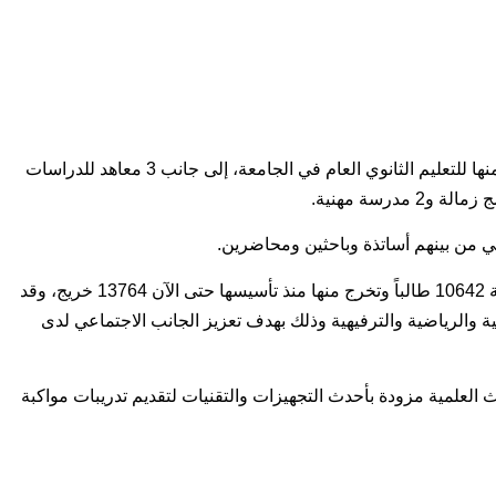
_ يتم تدريس حوالي 27 برنامج بكالوريوس و6 برامج منها للتعليم الثانوي العام في الجامعة، إلى جانب 3 معاهد للدراسات
_ كما قد بلغ عدد الطلاب في جامعة يني يوزيل التركية 10642 طالباً وتخرج منها منذ تأسيسها حتى الآن 13764 خريج، وقد
الات الثقافية والرياضية والترفيهية وذلك بهدف تعزيز الجانب الاجتماعي لدى
بق تمتلك الجامعة 9 مراكز للبحوث العلمية مزودة بأحدث التجهيزات والتقنيات لتقديم تدريبات مواكبة