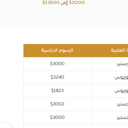
2000$
إلى
13500$
 العلمية
الرسوم الدراسية
ستير
$3000
وريوس
$3240
وريوس
$1823
ستير
$3002
ستير
$3000