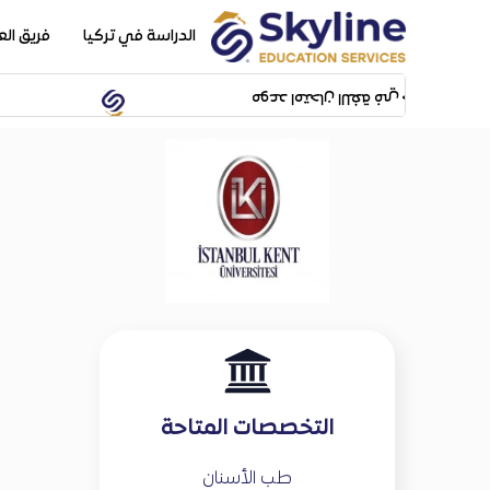
الدراسة في تركيا
فريق ال
ة في جامعة ايشيك سيكون بتاريخ 14/02/2024 بمبنى SFL building بشيلا
التخصصات المتاحة
طب الأسنان