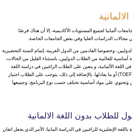
لالمانية
معات ألمانيا لجميع المستويات الأكاديمية، إلا أن هناك فرصًا
في مجالات الدراسات العليا وفي بعض الجامعات الخاصة.
الدوليين، وخصوصا القادمين من الدول العربية، إتمام السنة التحضيرية
أساسية للغالبية من الطلاب الدوليين، باستثناء القليل من الحالات،
ا يتطلب القبول في هذه السنة مستوى لغوي (B1) في اللغة الألمانية، و يتعين على الطلاب الراغبين في دراسة اللغة
الإنجليزية أو اللغتين معًا الحصول على شهادة توفل (TOEFL) أو ما يعادلها. بالإضافة إلى ذلك، يتوجب على الطلاب اجتياز
ين وتحتوي على مواد أساسية تختلف حسب نوع البرنامج، وجميعها
ل للطلاب بدون اللغة الالمانية
اللغة الإنجليزية للراغبين في الدراسة المانيا، الأمر الذي يجعل اتقان