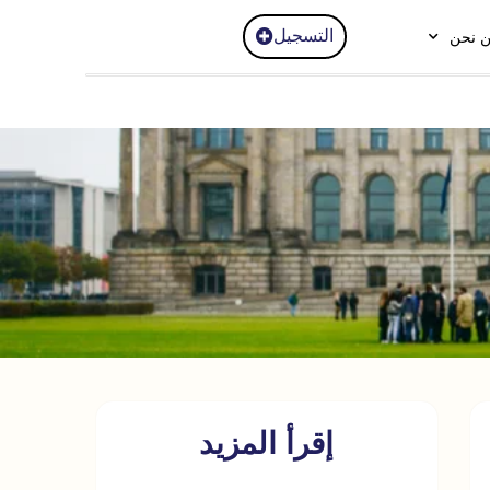
التسجيل
 نحن
إقرأ المزيد