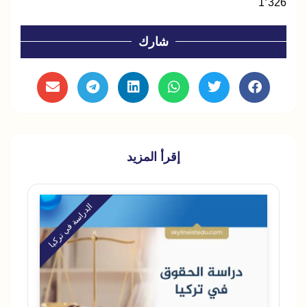
1٬326
شارك
إقرأ المزيد
الدراسة في تركيا