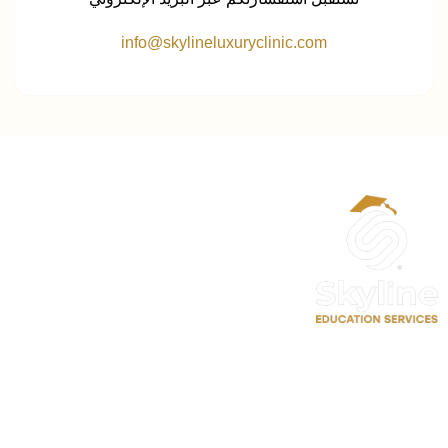
info@skylineluxuryclinic.com
الحساب
حسابي
تعديل الملف الشخصي
سجل معنا كمدرب احترافي
حجز موعد استشارة تعليمية
روابط سريعة
اتصل بنا
الدورات
⁦+90 533 073 93 85⁩
الأخبار والاحصائيات
info@skylineluxuryclinic.com