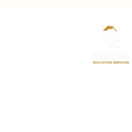
الحساب
حسابي
تعديل الملف الشخصي
سجل معنا كمدرب احترافي
حجز موعد استشارة تعليمية
روابط سريعة
اتصل بنا
الدورات
⁦+90 533 073 93 85⁩
الأخبار والاحصائيات
info@skylineluxuryclinic.com
نشاطات وفعاليات
باشاك شهير، مول أوف إسطنبول ـ
الطابق: 10 ـ المكتب: 81
سياسة الخصوصية
سياسة الاستخدام