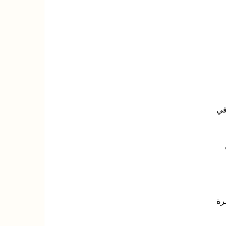
في
رة