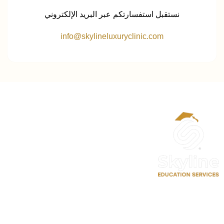
نستقبل استفسارتكم عبر البريد الإلكتروني
info@skylineluxuryclinic.com
الحساب
حسابي
تعديل الملف الشخصي
سجل معنا كمدرب احترافي
حجز موعد استشارة تعليمية
روابط سريعة
اتصل بنا
الدورات
⁦+90 533 073 93 85⁩