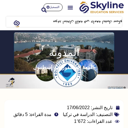
التسجيل
موعد امتحان اللغة في جامعة ايشيك سيكون بتاريخ 14/02/2024 بمبنى SFL building بشيلا
المدونة
جامعة البوسفور في إسطنبول
تاريخ النشر:
17/06/2022
التصنيف:
الدراسة في تركيا
مدة القراءة: 5 دقائق
عدد القراءات: 1٬672