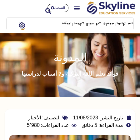
التسجيل
موعد امتحان اللغة في جامعة ايشيك سيكون بتاريخ 14/02/2024 بمبنى SFL building بشيلا
المدونة
فوائد تعلم اللغة التركية و7 أسباب لدراستها
تاريخ النشر:
11/08/2023
التصنيف:
الأخبار
مدة القراءة: 5 دقائق
عدد القراءات: 5٬980