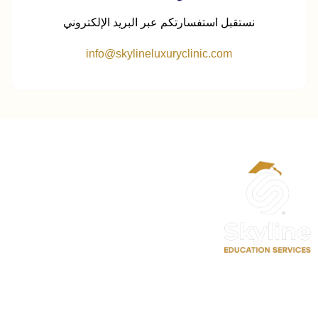
نستقبل استفسارتكم عبر البريد الإلكتروني
info@skylineluxuryclinic.com
الحساب
حسابي
تعديل الملف الشخصي
سجل معنا كمدرب احترافي
حجز موعد استشارة تعليمية
روابط سريعة
اتصل بنا
الدورات
⁦+90 533 073 93 85⁩