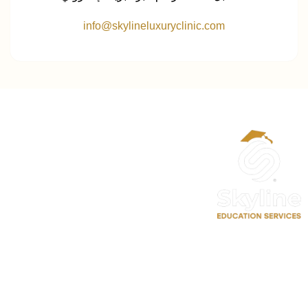
info@skylineluxuryclinic.com
الحساب
حسابي
تعديل الملف الشخصي
سجل معنا كمدرب احترافي
حجز موعد استشارة تعليمية
روابط سريعة
اتصل بنا
الدورات
⁦+90 533 073 93 85⁩
الأخبار والاحصائيات
info@skylineluxuryclinic.com
نشاطات وفعاليات
باشاك شهير، مول أوف إسطنبول ـ